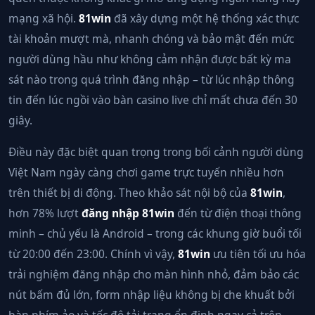
mạng xã hội.
81win
đã xây dựng một hệ thống xác thực
tài khoản mượt mà, nhanh chóng và bảo mật đến mức
người dùng hầu như không cảm nhận được bất kỳ ma
sát nào trong quá trình đăng nhập – từ lúc nhập thông
tin đến lúc ngồi vào bàn casino live chỉ mất chưa đến 30
giây.
Điều này đặc biệt quan trọng trong bối cảnh người dùng
Việt Nam ngày càng chơi game trực tuyến nhiều hơn
trên thiết bị di động. Theo khảo sát nội bộ của
81win
,
hơn 78% lượt
đăng nhập 81win
đến từ điện thoại thông
minh – chủ yếu là Android – trong các khung giờ buổi tối
từ 20:00 đến 23:00. Chính vì vậy,
81win
ưu tiên tối ưu hóa
trải nghiệm đăng nhập cho màn hình nhỏ, đảm bảo các
nút bấm đủ lớn, form nhập liệu không bị che khuất bởi
bàn phím ảo và tốc độ tải trang ổn định ngay cả trên