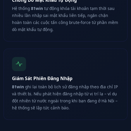
Chống Dò Mật Khẩu Tự Động
Hệ thống
81win
tự động khóa tài khoản tạm thời sau
nhiều lần nhập sai mật khẩu liên tiếp, ngăn chặn
hoàn toàn các cuộc tấn công brute-force từ phần mềm
dò mật khẩu tự động.
Giám Sát Phiên Đăng Nhập
81win
ghi lại toàn bộ lịch sử đăng nhập theo địa chỉ IP
và thiết bị. Nếu phát hiện đăng nhập từ vị trí lạ – ví dụ
đột nhiên từ nước ngoài trong khi bạn đang ở Hà Nội –
hệ thống sẽ lập tức cảnh báo.