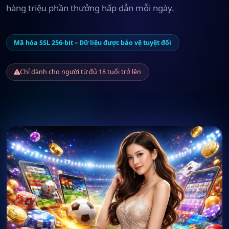
hàng triệu phần thưởng hấp dẫn mỗi ngày.
Mã hóa SSL 256-bit – Dữ liệu được bảo vệ tuyệt đối
Chỉ dành cho người từ đủ 18 tuổi trở lên