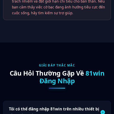
trách nhiệm và đặt giới hạn chi tiêu cho bản thân. Nếu
bạn cảm thấy việc cờ bạc đang ảnh hưởng tiêu cực đến
cuộc sống, hãy tìm kiếm sự trợ giúp.
GIẢI ĐÁP THẮC MẮC
Câu Hỏi Thường Gặp Về
81win
Đăng Nhập
Tôi có thể đăng nhập 81win trên nhiều thiết bị