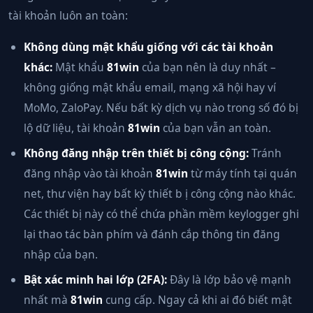
tài khoản luôn an toàn:
Không dùng mật khẩu giống với các tài khoản
khác:
Mật khẩu
81win
của bạn nên là duy nhất –
không giống mật khẩu email, mạng xã hội hay ví
MoMo, ZaloPay. Nếu bất kỳ dịch vụ nào trong số đó bị
lộ dữ liệu, tài khoản
81win
của bạn vẫn an toàn.
Không đăng nhập trên thiết bị công cộng:
Tránh
đăng nhập vào tài khoản
81win
từ máy tính tại quán
net, thư viện hay bất kỳ thiết b ị công cộng nào khác.
Các thiết bị này có thể chứa phần mềm keylogger ghi
lại thao tác bàn phím và đánh cắp thông tin đăng
nhập của bạn.
Bật xác minh hai lớp (2FA):
Đây là lớp bảo vệ mạnh
nhất mà
81win
cung cấp. Ngay cả khi ai đó biết mật