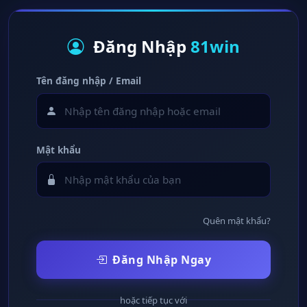
Đăng Nhập
81win
Tên đăng nhập / Email
Mật khẩu
Quên mật khẩu?
Đăng Nhập Ngay
hoặc tiếp tục với