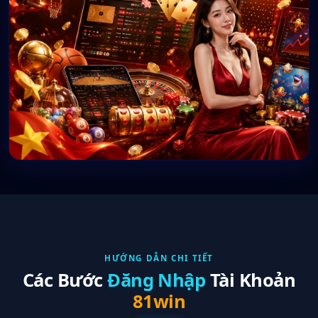
HƯỚNG DẪN CHI TIẾT
Các Bước
Đăng Nhập
Tài Khoản
81win