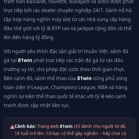
trăm bàn baccarat, roulette, blackjack và sicbo được phát
trực tiếp bởi các dealer chuyên nghiệp 24/7. Sảnh nổ hũ
tập hợp hàng nghìn máy slot từ các nhà cung cấp hàng
đầu thế giới với tỷ lệ RTP cao và jackpot cộng dồn có thể
lên đến hàng tỷ đồng.
Với người yêu thích đặc sản giải trí thuần Việt, sảnh đá
gà tại
81win
phát trực tiếp các trận đá gà từ các đấu
trường uy tín, cho phép đặt cược theo thời gian thực.
Bên cạnh đó, sảnh thể thao của
81win
cũng phủ sóng
toàn diện V-League, Champions League, NBA và hàng
nghìn sự kiện thể thao quốc tế khác với tỷ lệ kèo cạnh
tranh được cập nhật liên tục.
Cảnh báo:
Trang web
81win
chỉ dành cho người từ đủ
18 tuổi trở lên. Cờ bạc có thể gây nghiện – hãy chơi có