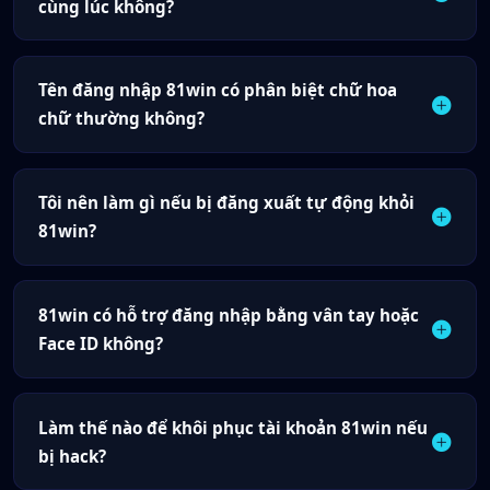
cùng lúc không?
Tên đăng nhập 81win có phân biệt chữ hoa
chữ thường không?
Tôi nên làm gì nếu bị đăng xuất tự động khỏi
81win?
81win có hỗ trợ đăng nhập bằng vân tay hoặc
Face ID không?
Làm thế nào để khôi phục tài khoản 81win nếu
bị hack?