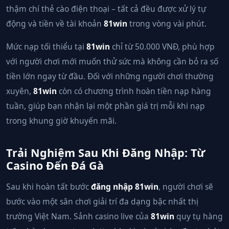
thậm chí thẻ cào điện thoại – tất cả đều được xử lý tự
động và tiền về tài khoản
81win
trong vòng vài phút.
Mức nạp tối thiểu tại
81win
chỉ từ 50.000 VNĐ, phù hợp
với người chơi mới muốn thử sức mà không cần bỏ ra số
tiền lớn ngay từ đầu. Đối với những người chơi thường
xuyên,
81win
còn có chương trình hoàn tiền nạp hàng
tuần, giúp bạn nhận lại một phần giá trị mỗi khi nạp
trong khung giờ khuyến mãi.
Trải Nghiệm Sau Khi Đăng Nhập: Từ
Casino Đến Đá Gà
Sau khi hoàn tất bước
đăng nhập 81win
, người chơi sẽ
bước vào một sân chơi giải trí đa dạng bậc nhất thị
trường Việt Nam. Sảnh casino live của
81win
quy tụ hàng